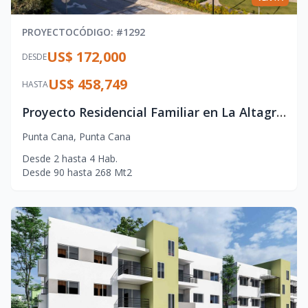
PROYECTO
CÓDIGO
: #
1292
US$ 172,000
DESDE
US$ 458,749
HASTA
Proyecto Residencial Familiar en La Altagracia – Estilo de Vida Caribeño
Punta Cana
,
Punta Cana
Desde
2
hasta
4
Hab.
Desde
90
hasta
268
Mt2