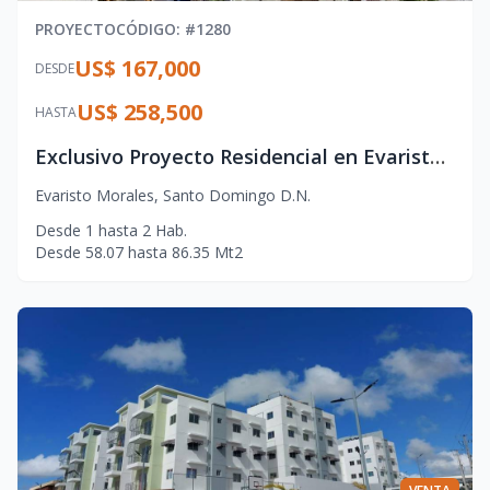
PROYECTO
CÓDIGO
: #
1280
US$ 167,000
DESDE
US$ 258,500
HASTA
Exclusivo Proyecto Residencial en Evaristo Morales con Amenidades Premium
Evaristo Morales
,
Santo Domingo D.N.
Desde
1
hasta
2
Hab.
Desde
58.07
hasta
86.35
Mt2