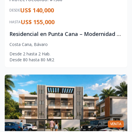
US$ 140,000
DESDE
US$ 155,000
HASTA
Residencial en Punta Cana – Modernidad y Ubicación Estratégica
Costa Cana
,
Bávaro
Desde
2
hasta
2
Hab.
Desde
80
hasta
80
Mt2
VENTA