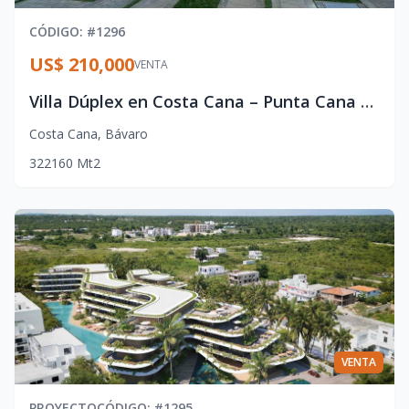
CÓDIGO
: #
1296
US$ 210,000
VENTA
Villa Dúplex en Costa Cana – Punta Cana con Piscina Privada
Costa Cana
,
Bávaro
3
2
2
160
Mt2
VENTA
PROYECTO
CÓDIGO
: #
1295