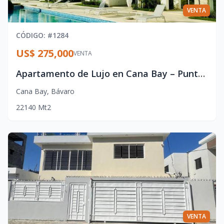
VENTA
CÓDIGO
: #
1284
US$ 275,000
VENTA
Apartamento de Lujo en Cana Bay – Punta Cana con Vista al Golf
Cana Bay
,
Bávaro
2
2
140
Mt2
VENTA