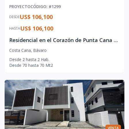
PROYECTO
CÓDIGO
: #
1299
US$ 106,100
DESDE
US$ 106,100
HASTA
Residencial en el Corazón de Punta Cana – Vida Moderna y Ubicación Premium
Costa Cana
,
Bávaro
Desde
2
hasta
2
Hab.
Desde
70
hasta
70
Mt2
VENTA