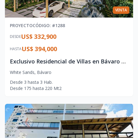
VENTA
PROYECTO
CÓDIGO
: #
1288
US$ 332,900
DESDE
US$ 394,000
HASTA
Exclusivo Residencial de Villas en Bávaro con Acceso Privado a Playa
White Sands
,
Bávaro
Desde
3
hasta
3
Hab.
Desde
175
hasta
220
Mt2