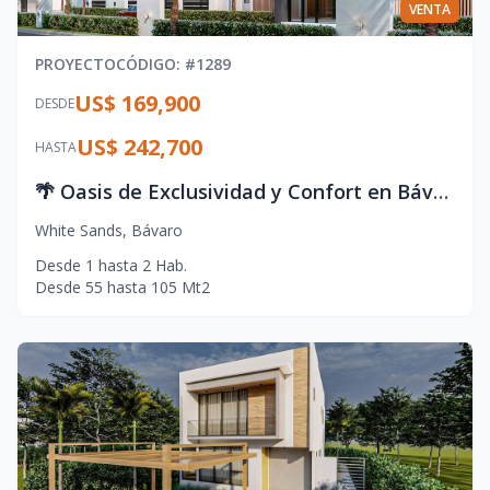
VENTA
PROYECTO
CÓDIGO
: #
1289
US$ 169,900
DESDE
US$ 242,700
HASTA
🌴 Oasis de Exclusividad y Confort en Bávaro – Punta Cana
White Sands
,
Bávaro
Desde
1
hasta
2
Hab.
Desde
55
hasta
105
Mt2