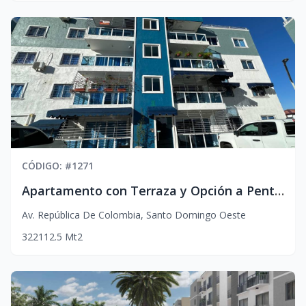
CÓDIGO
: #
1271
Apartamento con Terraza y Opción a Penthouse en Av. República de Colombia
Av. República De Colombia
,
Santo Domingo Oeste
3
2
2
112.5
Mt2