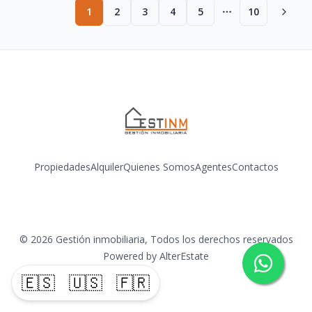
1
2
3
4
5
10
More pages
Propiedades
Alquiler
Quienes Somos
Agentes
Contactos
Facebook
Instagram
YouTube
©
2026
Gestión inmobiliaria
,
Todos los derechos reservados
Powered by
AlterEstate
🇪🇸
🇺🇸
🇫🇷