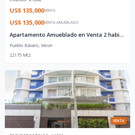
US$ 135,000
VENTA
US$ 135,000
VENTA AMUEBLADO
Apartamento Amueblado en Venta 2 habitaciones, Punta Cana
Pueblo Bávaro
,
Veron
2
2
1
75
Mt2
VENTA