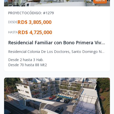
VENTA
PROYECTO
CÓDIGO
: #
1279
RD$ 3,805,000
DESDE
RD$ 4,725,000
HASTA
Residencial Familiar con Bono Primera Vivienda en Santo Domingo Norte
Residencial Colonia De Los Doctores
,
Santo Domingo Norte
Desde
2
hasta
3
Hab.
Desde
70
hasta
88
Mt2