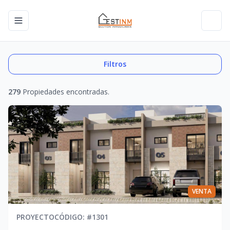
Toggle navigation menu
Toggl
Filtros
279
Propiedades encontradas.
VENTA
PROYECTO
CÓDIGO
: #
1301