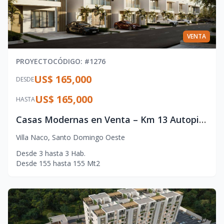
VENTA
PROYECTO
CÓDIGO
: #
1276
US$ 165,000
DESDE
US$ 165,000
HASTA
Casas Modernas en Venta – Km 13 Autopista Duarte
Villa Naco
,
Santo Domingo Oeste
Desde
3
hasta
3
Hab.
Desde
155
hasta
155
Mt2