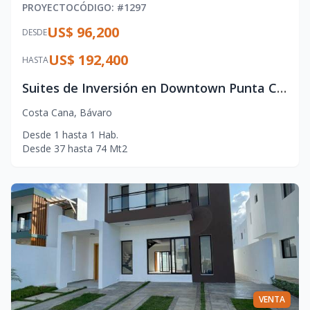
PROYECTO
CÓDIGO
: #
1297
US$ 96,200
DESDE
US$ 192,400
HASTA
Suites de Inversión en Downtown Punta Cana – Rentabilidad y Lujo
Costa Cana
,
Bávaro
Desde
1
hasta
1
Hab.
Desde
37
hasta
74
Mt2
VENTA