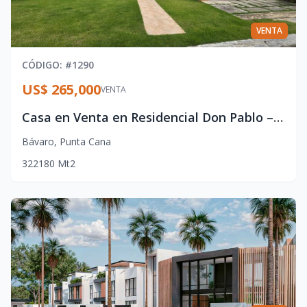
VENTA
CÓDIGO
: #
1290
US$ 265,000
VENTA
Casa en Venta en Residencial Don Pablo – Punta Cana
Bávaro
,
Punta Cana
3
2
2
180
Mt2