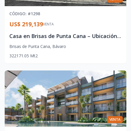
CÓDIGO
: #
1298
US$ 219,139
VENTA
Casa en Brisas de Punta Cana – Ubicación Estratégica y Confort
Brisas de Punta Cana
,
Bávaro
3
2
2
171.05
Mt2
VENTA