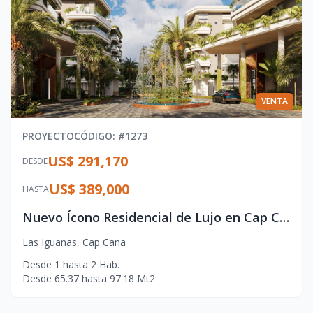
VENTA
PROYECTO
CÓDIGO
: #
1273
US$ 291,170
DESDE
US$ 389,000
HASTA
Nuevo Ícono Residencial de Lujo en Cap Cana con Vistas al Caribe
Las Iguanas
,
Cap Cana
Desde
1
hasta
2
Hab.
Desde
65.37
hasta
97.18
Mt2