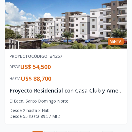
VENTA
PROYECTO
CÓDIGO
: #
1267
US$ 54,500
DESDE
US$ 88,700
HASTA
Proyecto Residencial con Casa Club y Amenidades Exclusivas – Ideal para Vivir o Invertir
El Edén
,
Santo Domingo Norte
Desde
2
hasta
3
Hab.
Desde
55
hasta
89.57
Mt2