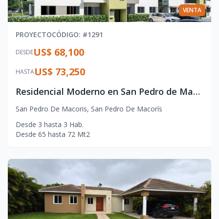
VENTA
PROYECTO
CÓDIGO
: #
1291
US$ 68,100
DESDE
US$ 73,250
HASTA
Residencial Moderno en San Pedro de Macorís – Confort y Accesibilidad
San Pedro De Macoris
,
San Pedro De Macorís
Desde
3
hasta
3
Hab.
Desde
65
hasta
72
Mt2