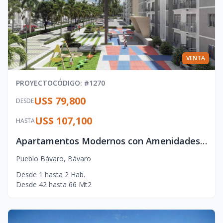
VENTA
PROYECTO
CÓDIGO
: #
1270
US$ 79,800
DESDE
US$ 107,100
HASTA
Apartamentos Modernos con Amenidades Tipo Resort en Punta Cana
Pueblo Bávaro
,
Bávaro
Desde
1
hasta
2
Hab.
Desde
42
hasta
66
Mt2