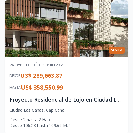
VENTA
PROYECTO
CÓDIGO
: #
1272
US$ 289,663.87
DESDE
US$ 358,550.99
HASTA
Proyecto Residencial de Lujo en Ciudad Las Canas – Cap Cana
Ciudad Las Canas
,
Cap Cana
Desde
2
hasta
2
Hab.
Desde
106.28
hasta
109.69
Mt2