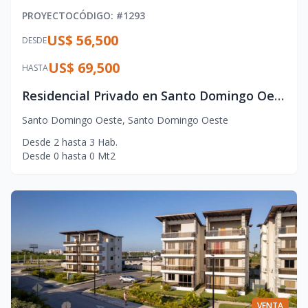
PROYECTO
CÓDIGO
: #
1293
US$ 56,500
DESDE
US$ 69,500
HASTA
Residencial Privado en Santo Domingo Oeste – Confort y Vida Familiar
Santo Domingo Oeste
,
Santo Domingo Oeste
Desde
2
hasta
3
Hab.
Desde
0
hasta
0
Mt2
VENTA