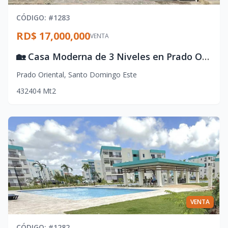
CÓDIGO
: #
1283
RD$ 17,000,000
VENTA
🏡 Casa Moderna de 3 Niveles en Prado Oriental con Terminaciones de Lujo
Prado Oriental
,
Santo Domingo Este
4
3
2
404
Mt2
VENTA
CÓDIGO
: #
1282