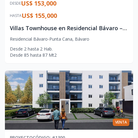
US$ 153,000
DESDE
US$ 155,000
HASTA
Villas Townhouse en Residencial Bávaro – Punta Cana con Jacuzzi y Terraza
Residencial Bávaro-Punta Cana
,
Bávaro
Desde
2
hasta
2
Hab.
Desde
85
hasta
87
Mt2
VENTA
PROYECTO
CÓDIGO
: #
1300