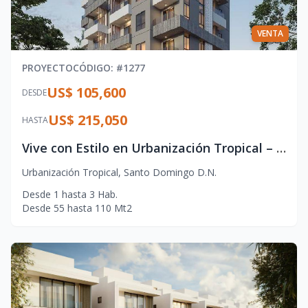
VENTA
PROYECTO
CÓDIGO
: #
1277
US$ 105,600
DESDE
US$ 215,050
HASTA
Vive con Estilo en Urbanización Tropical – Proyecto Residencial de Alto Nivel
Urbanización Tropical
,
Santo Domingo D.N.
Desde
1
hasta
3
Hab.
Desde
55
hasta
110
Mt2