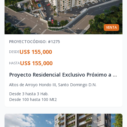
VENTA
PROYECTO
CÓDIGO
: #
1275
US$ 155,000
DESDE
US$ 155,000
HASTA
Proyecto Residencial Exclusivo Próximo a la Embajada de EE. UU.
Altos de Arroyo Hondo III
,
Santo Domingo D.N.
Desde
3
hasta
3
Hab.
Desde
100
hasta
100
Mt2