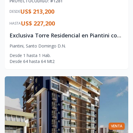
PROYECTO
CÓDIGO
: #
1281
US$ 213,200
DESDE
US$ 227,200
HASTA
Exclusiva Torre Residencial en Piantini con Amenidades de Lujo
Piantini
,
Santo Domingo D.N.
Desde
1
hasta
1
Hab.
Desde
64
hasta
64
Mt2
VENTA