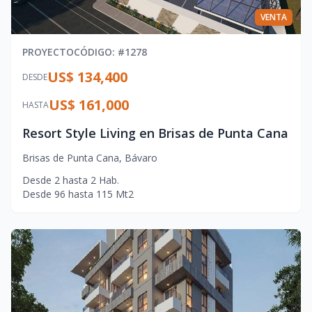
VENTA
PROYECTO
CÓDIGO
: #
1278
US$ 134,400
DESDE
US$ 161,000
HASTA
Resort Style Living en Brisas de Punta Cana
Brisas de Punta Cana
,
Bávaro
Desde
2
hasta
2
Hab.
Desde
96
hasta
115
Mt2