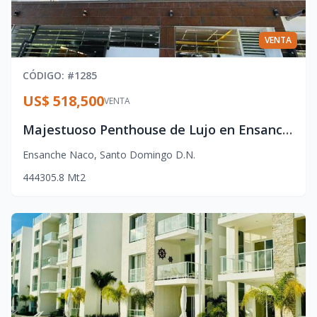
VENTA
CÓDIGO
: #
1285
US$ 518,500
VENTA
Majestuoso Penthouse de Lujo en Ensanche Naco – Santo Domingo DN
Ensanche Naco
,
Santo Domingo D.N.
4
4
4
305.8
Mt2