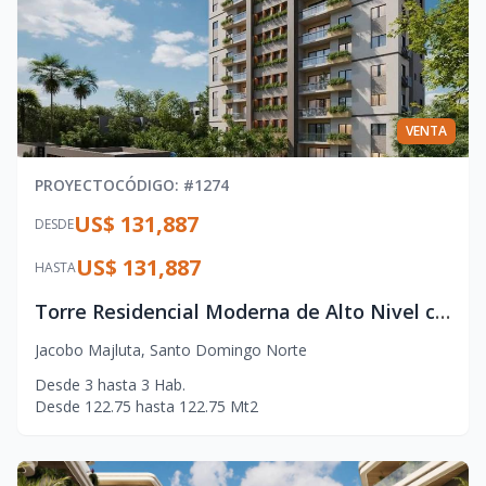
VENTA
PROYECTO
CÓDIGO
: #
1274
US$ 131,887
DESDE
US$ 131,887
HASTA
Torre Residencial Moderna de Alto Nivel con Amenidades Premium
Jacobo Majluta
,
Santo Domingo Norte
Desde
3
hasta
3
Hab.
Desde
122.75
hasta
122.75
Mt2