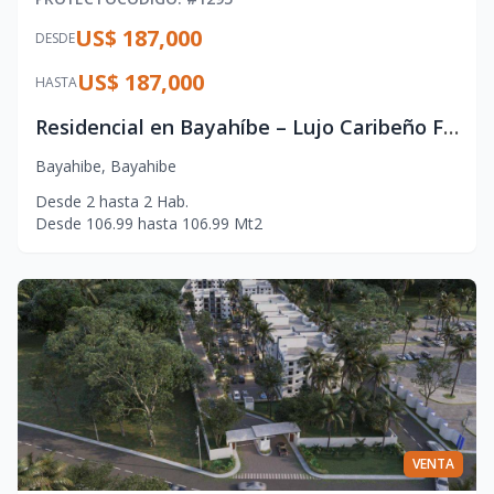
US$ 187,000
DESDE
US$ 187,000
HASTA
Residencial en Bayahíbe – Lujo Caribeño Frente al Mar
Bayahibe
,
Bayahibe
Desde
2
hasta
2
Hab.
Desde
106.99
hasta
106.99
Mt2
VENTA