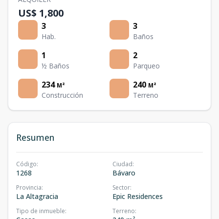
US$ 1,800
3
3
Hab.
Baños
1
2
½ Baños
Parqueo
234
240
M²
M²
Construcción
Terreno
Resumen
Código
:
Ciudad
:
1268
Bávaro
Provincia
:
Sector
:
La Altagracia
Epic Residences
Tipo de inmueble
:
Terreno
: