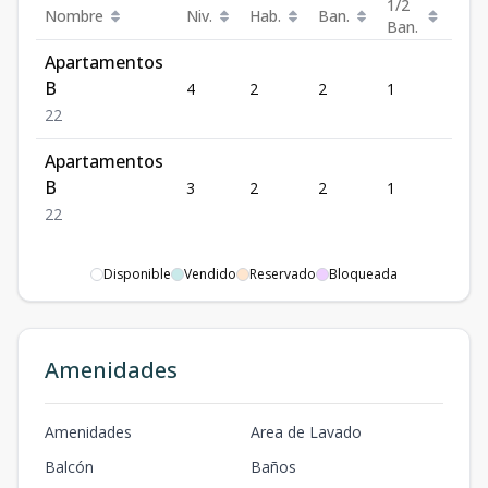
1/2
Nombre
Niv.
Hab.
Ban.
Prec
Ban.
Apartamentos
US$
B
4
2
2
1
232,
2
2
Apartamentos
US$
B
3
2
2
1
230,
2
2
Disponible
Vendido
Reservado
Bloqueada
Amenidades
Amenidades
Area de Lavado
Balcón
Baños