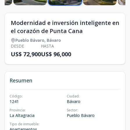
Modernidad e inversión inteligente en
el corazón de Punta Cana
Pueblo Bávaro
,
Bávaro
DESDE
HASTA
US$ 72,900
US$ 96,000
Resumen
Código
:
Ciudad
:
1241
Bávaro
Provincia
:
Sector
:
La Altagracia
Pueblo Bávaro
Tipo de inmueble
:
Apartamentos