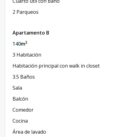
Cuarto útil con baño
2 Parqueos
Apartamento B
2
140
m
3 Habitación
Habitación principal con walk in closet
3.5 Baños
Sala
Balcón
Comedor
Cocina
Área de lavado