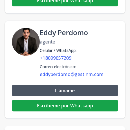
Escribeme por Whatsapp
Eddy Perdomo
agente
Celular / WhatsApp
:
+18099057209
Correo electrónico
:
eddyperdomo@gestinm.com
Llámame
Escribeme por Whatsapp