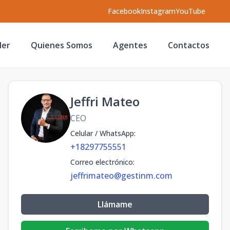
Facebook
Instagram
YouTube
ler
Quienes Somos
Agentes
Contactos
Jeffri Mateo
CEO
Celular / WhatsApp
:
+18297755551
Correo electrónico
:
jeffrimateo@gestinm.com
Llámame