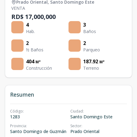
Prado Oriental
,
Santo Domingo Este
VENTA
RD$ 17,000,000
4
3
Hab.
Baños
2
2
½ Baños
Parqueo
404
187.92
M²
M²
Construcción
Terreno
Resumen
Código
:
Ciudad
:
1283
Santo Domingo Este
Provincia
:
Sector
:
Santo Domingo de Guzmán
Prado Oriental