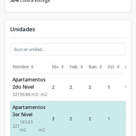
50%
Contra entrega
Unidades
Nombre
Niv.
Hab.
Ban.
Est.
m²
Apartamentos
2do Nivel
2
2
2
1
90.88
2
2
1
90.88
m2
-
m2
Apartamentos
3er Nivel
3
2
2
1
183.
183.63
-
2
2
1
m2
m2