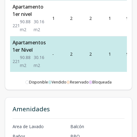
Apartamento
1er nivel
1
2
2
1
90.88
90.88
30.16
2
2
1
m2
m2
Apartamentos
1er Nivel
-
2
2
1
90.88
90.88
30.16
2
2
1
m2
m2
Disponible
Vendido
Reservado
Bloqueada
Amenidades
Area de Lavado
Balcón
Baños
BBQ